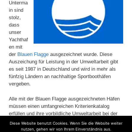
Unterma
in sind
stolz,
dass
unser
Yachthaf
en mit
der
Blauen Flagge
ausgezeichnet wurde. Diese
Auszeichung für Leistung in der Umweltarbeit gibt
es seit 1987 in Deutschland und wird in mehr als
fünfzig Ländern an nachhaltige Sportboothäfen
vergeben.
Alle mit der Blauen Flagge ausgezeichneten Häfen
müssen einen umfangreichen Kriterienkatalog
erfüllen und ihre vorbildliche Umweltarbeit bei der
Umweltkommunikation jährlich erneut nachweisen.
Diese Website benutzt Cookies. Wenn Sie die Website weiter
nutzen, gehen wir von Ihrem Einverständnis aus.