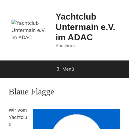
Zum
Inhalt
Yachtclub
springen
Untermain e.V.
im ADAC
Raunheim
Menü
Blaue Flagge
Wir vom
Yachtclu
b