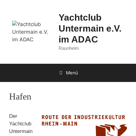
Zum
Inhalt
Yachtclub
springen
Untermain e.V.
im ADAC
Raunheim
Menü
Hafen
Der
Yachtclub
Untermain