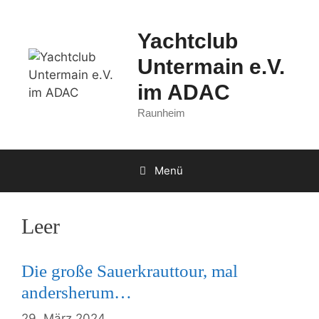
Zum
Inhalt
Yachtclub
springen
Untermain e.V.
im ADAC
Raunheim
Menü
Leer
Die große Sauerkrauttour, mal
andersherum…
29. März 2024